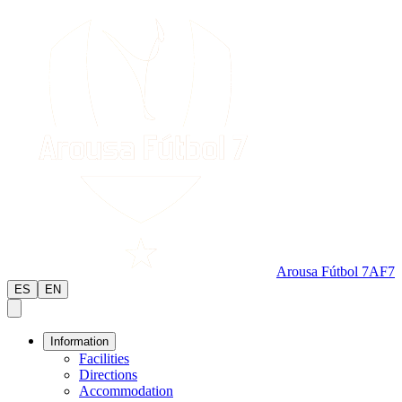
Arousa Fútbol 7
AF7
ES
EN
Information
Facilities
Directions
Accommodation