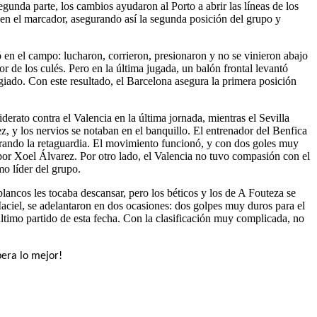
segunda parte, los cambios ayudaron al Porto a abrir las líneas de los
 en el marcador, asegurando así la segunda posición del grupo y
jó en el campo: lucharon, corrieron, presionaron y no se vinieron abajo
or de los culés. Pero en la última jugada, un balón frontal levantó
iado. Con este resultado, el Barcelona asegura la primera posición
derato contra el Valencia en la última jornada, mientras el Sevilla
, y los nervios se notaban en el banquillo. El entrenador del Benfica
berando la retaguardia. El movimiento funcionó, y con dos goles muy
 por Xoel Álvarez. Por otro lado, el Valencia no tuvo compasión con el
o líder del grupo.
blancos les tocaba descansar, pero los béticos y los de A Fouteza se
aciel, se adelantaron en dos ocasiones: dos golpes muy duros para el
último partido de esta fecha. Con la clasificación muy complicada, no
pera lo mejor!