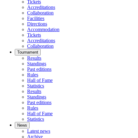
Tickets
Accreditations
Collaboration
Facilities
Directions
Accommodation
Tickets
Accreditations
Collaboration
Tournament
Results
Standings
Past editions
Rules
Hall of Fame
Statistics
Results
Standings
Past editions
Rules
Hall of Fame
Statistics
News
Latest news
Archive