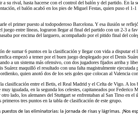
 a su rival, hasta hacerse con el control del balón y del partido. En la 
ntación, el balón acabó en los pies de Miguel Festas, quien puso el 1-1
tarle el primer puesto al todopoderoso Barcelona. Y esa ilusión se refle
juego entre líneas, lograron llegar al final del partido con un 2-3 a fav
saba por encima del larguero, acompañado por el pitido final del coleg
n de sumar 6 puntos en la clasificación y llegar con vida a disputar el li
enfica empezó a temer por el buen juego desplegado por el Denis Suárez
iando a un sistema más ofensivo, con dos jugadores fijados arriba y li
is Suárez maquilló el resultado con una falta magistralmente ejecutada
ordienko, quien anotó dos de los seis goles que colocan al Valencia com
 clasificación entre el Betis, el Real Madrid y el Celta de Vigo. A los 
 muy igualada, en la segunda los celestes, capitaneados por Federico M
otro lado, los alemanes del Stuttgart se enfrentaban al San Tirso en el 
primeros tres puntos en la tabla de clasificación de este grupo.
puestos de las eliminatorias: la jornada de risas y lágrimas. ¡Nos es