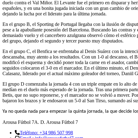
duelo contra el Val Miñor. El Levante fue el primero en disparar y herir
españoles, y en una bonita jugada iniciada con un gran cambio de orie
dejando la lucha por el liderato para la última jornada.
En el grupo B, el Sporting de Portugal llegaba con la ilusión de dispu
pese a la apabullante posesión del Barcelona. Buscando las contras y el 
demasiado vuelo y el cancerbero azulgrana observó cómo el esférico pa
del grupo, dejando el segundo y tercer puesto muy disputados.
En el grupo C, el Benfica se enfrentaba al Denis Suárez con la intenció
descansaba, muy atento a los resultados. Con un 1-0 al descanso, el B
modificó el esquema y decidió poner toda la carne en el asador, camb
seguidos colocaron el 3-0 en el marcador. En el último minuto, el Den
Calasanz, liderado por el actual máximo goleador del torneo, Daniil G
El grupo D comenzaba la jornada 4 con un triple empate en lo alto de la
medían en el duelo más esperado de la jornada. Tras una primera parte
Betis, que no supo reponerse, y el marcador no se volvió a mover. Por 
bajaron los brazos y le endosaron un 5-0 al San Tirso, sumando así sus 
Ya no queda nada para empezar la quinta jornada, la que decide los 
Arousa Fútbol 7
A. D. Arousa Fútbol 7
Teléfono: +34 986 507 998