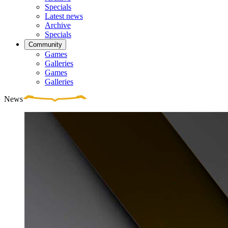
Specials
Latest news
Archive
Specials
Community
Games
Galleries
Games
Galleries
News