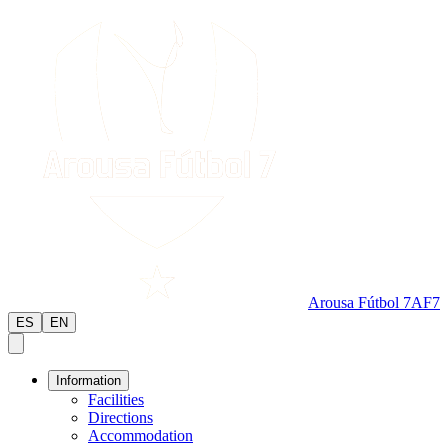
Arousa Fútbol 7
AF7
ES
EN
Information
Facilities
Directions
Accommodation